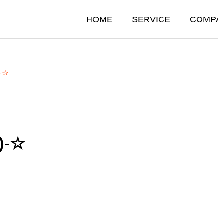
HOME
SERVICE
COMP
-☆
)-☆
DUCE
IMAGINATIO
BLOCK
トータルプロデュース
な遊具施工もお任せくださ
梅雨明け・暑い あす
人と環境に優しい EPP素材ブ
^^)/
レンタルルームにおい
トータルプロデュースにつ
＾●）
07.28
2026.07.21
イマジネーションブロック（E