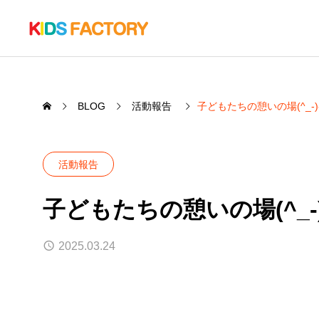
BLOG
活動報告
子どもたちの憩いの場(^_-)
活動報告
SERVICE
子どもたちの憩いの場(^_-
PRO
私たちの事業について
遊具施設の
2025.03.24
大規模遊具第２弾！
大規模
い第１弾(
2026.08.05
遊具施設の
いて
2026.