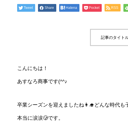
Tweet
Share
Hatena
Pocket
RSS
記事のタイトル
こんにちは！
あすなろ商事です(^^♪
卒業シーズンを迎えましたね👩‍🎓どんな時代
本当に涙涙🥲です。