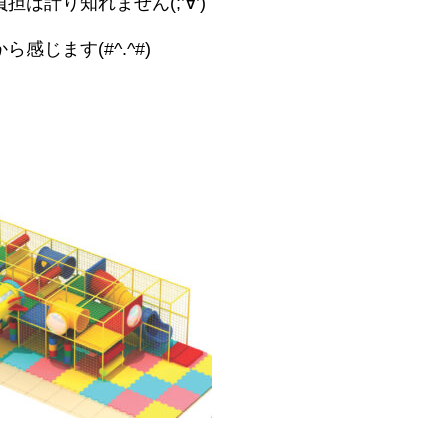
計り知れません(;’∀’)
じます(#^.^#)
。