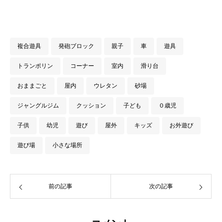
複合遊具
発砲ブロック
親子
車
遊具
トランポリン
コーナー
室内
滑り台
おままごと
屋内
ウレタン
砂場
ジャングルジム
クッション
子ども
０歳児
子供
幼児
遊び
屋外
キッズ
お外遊び
遊び場
小さな場所
前の記事
次の記事