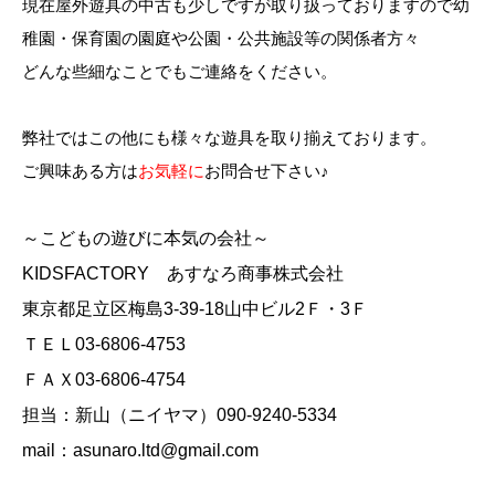
現在屋外遊具の中古も少しですが取り扱っておりますので幼
稚園・保育園の園庭や公園・公共施設等の関係者方々
どんな些細なことでもご連絡をください。
弊社ではこの他にも様々な遊具を取り揃えております。
ご興味ある方は
お気軽に
お問合せ下さい♪
～こどもの遊びに本気の会社～
KIDSFACTORY あすなろ商事株式会社
東京都足立区梅島3-39-18山中ビル2Ｆ・3Ｆ
ＴＥＬ03-6806-4753
ＦＡＸ03-6806-4754
担当：新山（ニイヤマ）090-9240-5334
mail：asunaro.ltd@gmail.com